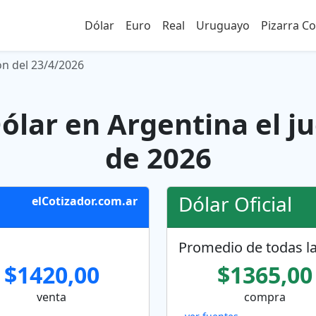
Dólar
Euro
Real
Uruguayo
Pizarra C
ón del 23/4/2026
ólar en Argentina el ju
de 2026
Dólar Oficial
elCotizador.com.ar
Promedio de todas la
$1420,00
$1365,00
venta
compra