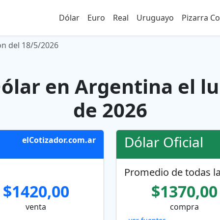
Dólar
Euro
Real
Uruguayo
Pizarra C
ón del 18/5/2026
Dólar en Argentina el l
de 2026
Dólar Oficial
elCotizador.com.ar
Promedio de todas la
$1420,00
$1370,00
venta
compra