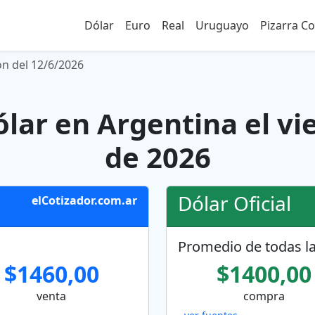
Dólar
Euro
Real
Uruguayo
Pizarra C
ón del 12/6/2026
ólar en Argentina el vie
de 2026
Dólar Oficial
elCotizador.com.ar
Promedio de todas la
$1460,00
$1400,00
venta
compra